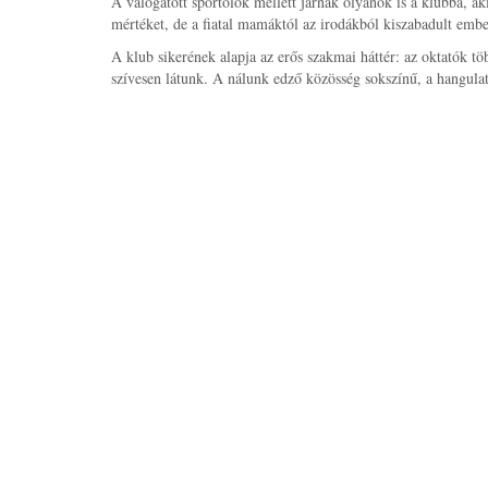
A válogatott sportolók mellett járnak olyanok is a klubba, 
mértéket, de a fiatal mamáktól az irodákból kiszabadult emb
A klub sikerének alapja az erős szakmai háttér: az oktatók 
szívesen látunk. A nálunk edző közösség sokszínű, a hangulat 