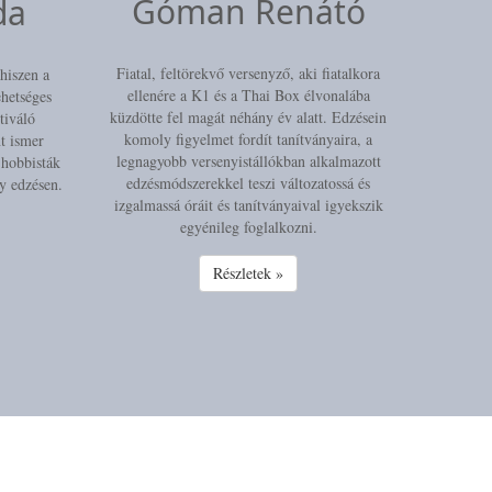
Góman Renátó
da
Fiatal, feltörekvő versenyző, aki fiatalkora
 hiszen a
ellenére a K1 és a Thai Box élvonalába
hetséges
küzdötte fel magát néhány év alatt. Edzésein
tiváló
komoly figyelmet fordít tanítványaira, a
nt ismer
legnagyobb versenyistállókban alkalmazott
 hobbisták
edzésmódszerekkel teszi változatossá és
gy edzésen.
izgalmassá óráit és tanítványaival igyekszik
egyénileg foglalkozni.
Részletek »