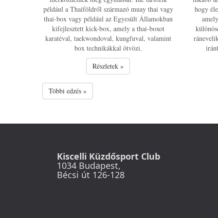
például a Thaiföldről származó muay thai vagy
hogy éle
thai-box vagy például az Egyesült Államokban
amely
kifejlesztett kick-box, amely a thai-boxot
különös
karatéval, taekwondoval, kungfuval, valamint
ráneveli
box technikákkal ötvözi.
irán
Részletek »
Többi edzés »
Kiscelli Küzdősport Club
1034 Budapest,
Bécsi út 126-128