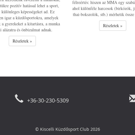
félreértés: hiszen az MMA egy szabá
tükre pozitív hatással lehet a sport,
ahol különféle harcosok (birkózók, ji
 különleges képességeket ad. Ez
thai-bokszolók, stb.) mérhetik össze
en igaz a küzdősportokra, amelyek
k a gyerekeket a kitartásra, a munka
Részletek »
ti alázatra és önbizalmat adnak.
Részletek »
+36-30-230-5309
© Kiscelli Küzdősport Club 2026