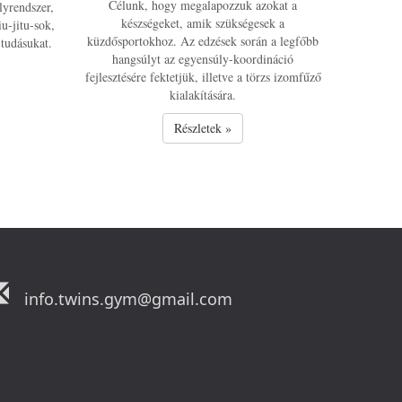
Célunk, hogy megalapozzuk azokat a
lyrendszer,
készségeket, amik szükségesek a
u-jitu-sok,
küzdősportokhoz. Az edzések során a legfőbb
 tudásukat.
hangsúlyt az egyensúly-koordináció
fejlesztésére fektetjük, illetve a törzs izomfűző
kialakítására.
Részletek »
info.twins.gym@gmail.com