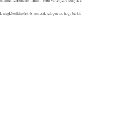
édelmet szeretnének tanulni. Profi versenyzők szabják a
ők megközelíthetőek és nemcsak szlogen az, hogy bárkit