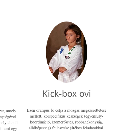
Kick-box ovi
Ezen óratípus fő célja a mozgás megszerettetése
er, amely
mellett, korspecifikus készségek (egyensúly-
énységével
koordináció, izomerősítés, robbanékonyság,
helytelenül
állóképesség) fejlesztése játékos feladatokkal.
i, ami egy