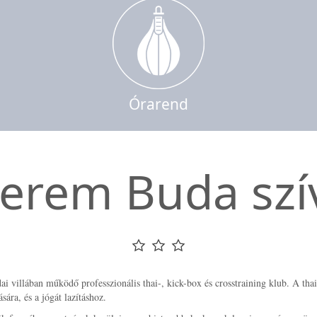
Órarend
erem Buda sz
 villában működő professzionális thai-, kick-box és crosstraining klub. A thai-
ására, és a jógát lazításhoz.