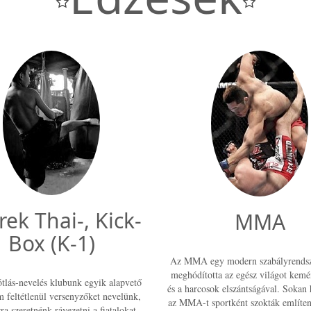
ek Thai-, Kick-
MMA
Box (K-1)
Az MMA egy modern szabályrendsz
meghódította az egész világot kem
tlás-nevelés klubunk egyik alapvető
és a harcosok elszántságával. Sokan 
m feltétlenül versenyzőket nevelünk,
az MMA-t sportként szokták említen
ra szeretnénk rávezetni a fiatalokat,