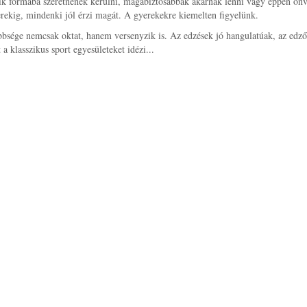
akik formába szeretnének kerülni, magabiztosabbak akarnak lenni vagy éppen önv
erekig, mindenki jól érzi magát. A gyerekekre kiemelten figyelünk.
többsége nemcsak oktat, hanem versenyzik is. Az edzések jó hangulatúak, az edz
a klasszikus sport egyesületeket idézi...