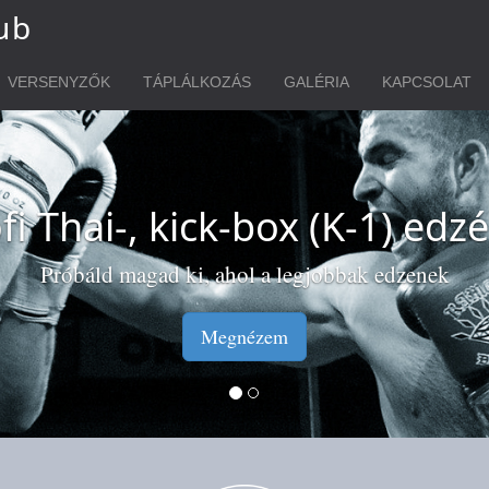
ub
VERSENYZŐK
TÁPLÁLKOZÁS
GALÉRIA
KAPCSOLAT
Zsákos edzések
l boxolni, de nem akarsz kontaktba kerülni, akkor ime
Megnézem