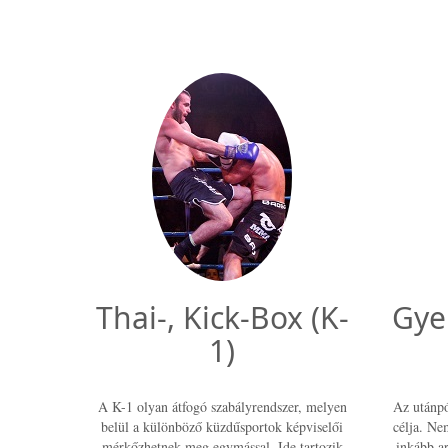
Thai-, Kick-Box (K-
Gyer
1)
A K-1 olyan átfogó szabályrendszer, melyen
Az utánpó
belül a különböző küzdűsportok képviselői
célja. Ne
mérkőzhetnek meg egymással. Ide tartozik
inkább ar