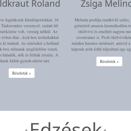
ildkraut Roland
Zsiga Melin
éve foglalkozik küzdősportokkal. 16
Melinda profilja rendkívül széles,
t Taekwondoo versenyző, ezalatt 60
gyönyörű amazon kiemelkedően te
mérkőzése volt, vereség nélkül. Az
ökölvívó és emellett nagyon mo
z évben thai-, kick-box technikákkal
crosstrainer is. Profi ökölvívóké
te ki tudását. Az edzéseket a holland
minden hasznos módszert, amivel a
ck-box stílusnak megfelelően vezeti,
képesek erőn felül teljesíteni egy-e
s haladók, nők és férfiak részére. A
iknek külön gyerek-edzést tart.
Részletek »
Részletek »
Edzések