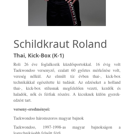
Schildkraut Roland
Thai, Kick-Box (K-1)
Roli 26 éve foglalkozik küzdősportokkal. 16 évig volt
Taekwondoo versenyző, ezalatt 60 győztes mérkőzése volt,
vereség nélkül. Az elmúlt tíz évben thai-, kick-box
technikákkal egészítette ki tudását. Az edzéseket a holland
thai-, kick-box stílusnak megfelelően vezeti, kezdők és
haladók, nők és férfiak részére. A kicsiknek külön gyerek-
edzést tart.
verseny-eredményei:
Taekwondoo háromszoros magyar bajnok
Taekwondoo, 1997-1998-as magyar bajnokságon a
legtechnikásabb felnőtt férfi