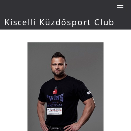
Toggl
navig
Kiscelli Küzdősport Club