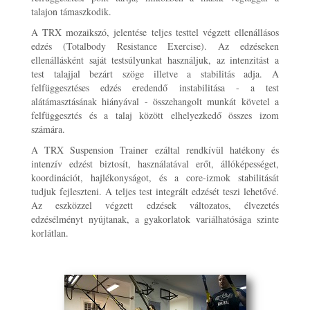
talajon támaszkodik.
A TRX mozaikszó, jelentése teljes testtel végzett ellenállásos
edzés (Totalbody Resistance Exercise). Az edzéseken
ellenállásként saját testsúlyunkat használjuk, az intenzitást a
test talajjal bezárt szöge illetve a stabilitás adja. A
felfüggesztéses edzés eredendő instabilitása - a test
alátámasztásának hiányával - összehangolt munkát követel a
felfüggesztés és a talaj között elhelyezkedő összes izom
számára.
A TRX Suspension Trainer ezáltal rendkívül hatékony és
intenzív edzést biztosít, használatával erőt, állóképességet,
koordinációt, hajlékonyságot, és a core-izmok stabilitását
tudjuk fejleszteni. A teljes test integrált edzését teszi lehetővé.
Az eszközzel végzett edzések változatos, élvezetés
edzésélményt nyújtanak, a gyakorlatok variálhatósága szinte
korlátlan.