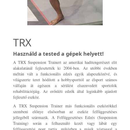
TRX
Használd a tested a gépek helyett!
A TRX Suspension Trainert az amerikai haditengerészet elit
alakulatánál fejlesztették ki 2004-ben. Az utóbbi években
méltán vált a funkcionális edzés egyik alapeszközévé, és
világszerte teret hódított a hobbysporttól az élsport számos
válfaján át egészen a sérülést elszenvedett sportolók
rehabilitációjáig. Az erőnléti edzők által leginkább ajánlott
fejlesztő eszköz.
A TRX Suspension Trainer más funkcionális eszközökkel
szembeni előnye elsősorban az eszköz felfüggesztéses
jellegéből származik. A Felfüggesztéses Edzés (Suspension
Training) során a felhasználó kezét vagy lábát egy
felfüggesztési pont tartja, miközben a másik végtaggal a