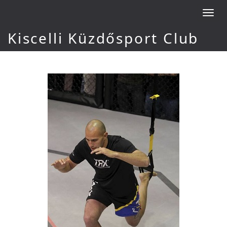
Toggl
navig
Kiscelli Küzdősport Club