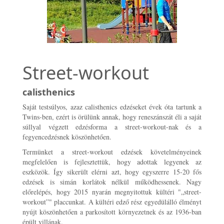
Street-workout
calisthenics
Saját testsúlyos, azaz calisthenics edzéseket évek óta tartunk a
Twins-ben, ezért is örülünk annak, hogy reneszánszát éli a saját
súllyal végzett edzésforma a street-workout-nak és a
fegyencedzésnek köszönhetően.
Termünket a street-workout edzések követelményeinek
megfelelően is fejlesztettük, hogy adottak legyenek az
eszközök. Így sikerült elérni azt, hogy egyszerre 15-20 fős
edzések is simán korlátok nélkül működhessenek. Nagy
előrelépés, hogy 2015 nyarán megnyitottuk kültéri "„street-
workout”" placcunkat. A kültéri edző rész egyedülálló élményt
nyújt köszönhetően a parkosított környezetnek és az 1936-ban
épült villának.