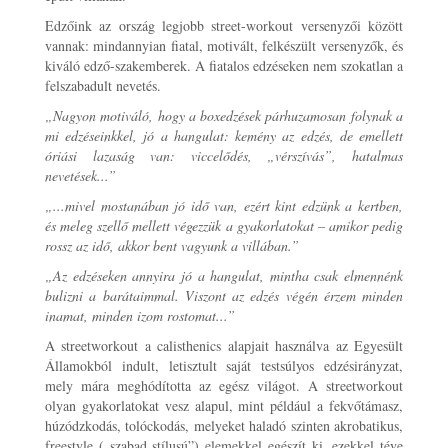
Edzőink az ország legjobb street-workout versenyzői között
vannak: mindannyian fiatal, motivált, felkészült versenyzők, és
kiváló edző-szakemberek. A fiatalos edzéseken nem szokatlan a
felszabadult nevetés.
„Nagyon motiváló, hogy a boxedzések párhuzamosan folynak a
mi edzéseinkkel, jó a hangulat: kemény az edzés, de emellett
óriási lazaság van: viccelődés, „vérszívás”, hatalmas
nevetések...”
„...mivel mostanában jó idő van, ezért kint edzünk a kertben,
és meleg szellő mellett végezzük a gyakorlatokat – amikor pedig
rossz az idő, akkor bent vagyunk a villában.”
„Az edzéseken annyira jó a hangulat, mintha csak elmennénk
bulizni a barátaimmal. Viszont az edzés végén érzem minden
inamat, minden izom rostomat...”
A streetworkout a calisthenics alapjait használva az Egyesült
Államokból indult, letisztult saját testsúlyos edzésirányzat,
mely mára meghódította az egész világot. A streetworkout
olyan gyakorlatokat vesz alapul, mint például a fekvőtámasz,
húzódzkodás, tolóckodás, melyeket haladó szinten akrobatikus,
freestyle („szabad stílusú”) elemekkel egészít ki, ezekkel téve