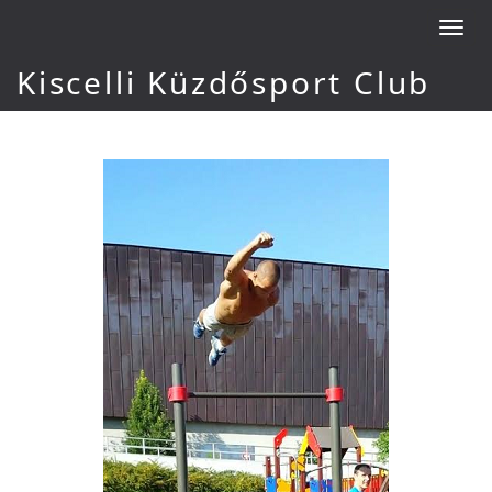
Toggl
navig
Kiscelli Küzdősport Club