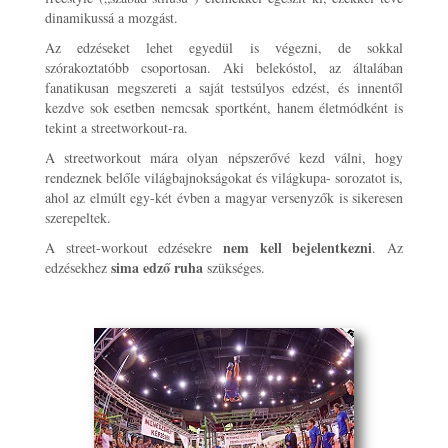
dinamikussá a mozgást.
Az edzéseket lehet egyedül is végezni, de sokkal
szórakoztatóbb csoportosan. Aki belekóstol, az általában
fanatikusan megszereti a saját testsúlyos edzést, és innentől
kezdve sok esetben nemcsak sportként, hanem életmódként is
tekint a streetworkout-ra.
A streetworkout mára olyan népszerővé kezd válni, hogy
rendeznek belőle világbajnokságokat és világkupa- sorozatot is,
ahol az elmúlt egy-két évben a magyar versenyzők is sikeresen
szerepeltek.
nem kell bejelentkezni
A street-workout edzésekre
. Az
sima edző ruha
edzésekhez
szükséges.