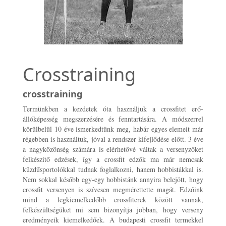
Crosstraining
crosstraining
Termünkben a kezdetek óta használjuk a crossfitet erő-
állóképesség megszerzésére és fenntartására. A módszerrel
körülbelül 10 éve ismerkedtünk meg, habár egyes elemeit már
régebben is használtuk, jóval a rendszer kifejlődése előtt. 3 éve
a nagyközönség számára is elérhetővé váltak a versenyzőket
felkészítő edzések, így a crossfit edzők ma már nemcsak
küzdűsportolókkal tudnak foglalkozni, hanem hobbistákkal is.
Nem sokkal később egy-egy hobbistánk annyira belejött, hogy
crossfit versenyen is szívesen megmérettette magát. Edzőink
mind a legkiemelkedőbb crossfiterek között vannak,
felkészültségüket mi sem bizonyítja jobban, hogy verseny
eredményeik kiemelkedőek. A budapesti crossfit termekkel