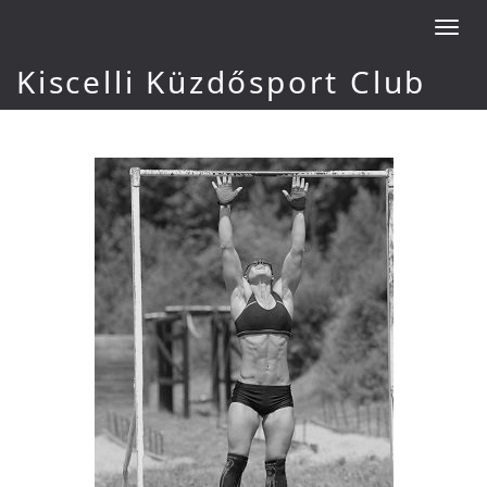
Toggl
navig
Kiscelli Küzdősport Club