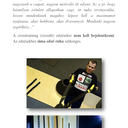
nagyszerű a csapat, nagyon motiváló itt edzeni. Az a jó, hogy
bármilyen erőnléti állapotban vagy, itt tudsz érvényesülni,
hiszen mindenkinek magához képest kell a maximumot
nyújtania, akár hobbista, akár élversenyző. Mindenki nagyon
segítőkész..."
nem kell bejelentkezni
A crosstraining (crossfit) edzésekre
.
sima edző ruha
Az edzésekhez
szükséges.