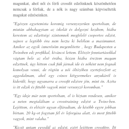
magunkat, ahol női és férfi crossfit edzőinknek köszönhetően
nemcsak a férfiak, de a nők is nagy számban képviseltetik
magukat edzéseinken.
"Egészen egyetemista koromig versenyszerűen sportoltam, de
miután abbahagytam az iskolát és dolgozni kezdtem, hiába
kerestem az edzettségi szintemnek megfelelő csoportos edzést,
sajnos a legtöbb óra nem hozta ki belőlem a maximumot.
Amikor az egyik ismerősöm megemlítette , hogy Budapesten a
Twinsben edz profikkal, kíváncsi lettem. Először fenntartásokkal
vágtam bele az első órába, hiszen hiába éreztem magam
edzettnek, úgy hittem csak fiúk járnak ide és nőként nem fognak
komolyan venni, de rögtön a női öltözőben szertefoszlott az
aggodalmam, ahol egy csinos kétgyermekes anyukáról is
kiderült, hogy ugyanarra a crossfit edzésre jön, mint én. Azóta
is itt edzek és fittebb vagyok mint versenyző koromban."
"Egy ideje már nem sportoltam, el is híztam rendesen, amikor
a neten megtaláltam a crosstraining edzést a Twins-ben.
Lejöttem, és először ugyan elfáradtam, de később egyre jobban
bírtam. 20 kg-ot fogytam fél év leforgása alatt, és most fittebb
vagyok, mint valaha."
"Kicsit untam egyedül az edzést, ezért lejöttem crossfitre. Itt