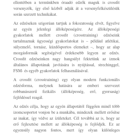
ellentétben a termünkben óraadó edzők maguk is crossfit
versenyzők, így első kézből adják át a versenyfelkészülésük
során szerzett technikákat.
Az edzéseken szigorúan tartjuk a fokozatosság elvét, figyelve
az egyén jelenlegi állóképességére. Az állóképességi
gyakorlatok mellett crossfit (crosstraining) edzéseink
tartalmaznak ügyességi gyakorlatokat is – például atlétikai,
súlyemelő, tornász, küzdősportos elemeket –, hogy az alap
mozgásformák segítségével érdekesebb legyen az edzés.
Crossfit edzéseinken nagy hangsúlyt fektetünk az izmok
általános állapotának javítására is nyújtással, strechinggel,
FSM- és egyéb gyakorlatok felhasználásával.
A crossfit (crosstraining) egy olyan modern funkcionális
edzésforma, melynek hatására az emberi szervezet
robbanásszerű fizikális (állóképesség, erő, gyorsaság)
fejlődéssel reagál.
Az edzés célja, hogy az egyén állapotától függően minél több
izomcsoportot vonjon be a munkába, mindezek mellett erősítse
az inakat, így védve az ízületeket. Cél továbbá az is, hogy az
erő fejlesztése mellett az állóképesség is fejlődjék. Ez az
egyensúly nagyon fontos, mert így olyan különleges