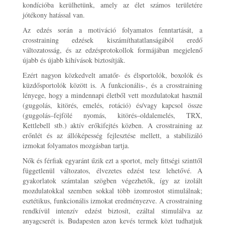
kondícióba kerülhetünk, amely az élet számos területére
jótékony hatással van.
Az edzés során a motiváció folyamatos fenntartását, a
crosstraining edzések kiszámíthatatlanságából eredő
változatosság, és az edzésprotokollok formájában megjelenő
újabb és újabb kihívások biztosítják.
Ezért nagyon közkedvelt amatőr- és élsportolók, boxolók és
küzdősportolók között is. A funkcionális-, és a crosstraining
lényege, hogy a mindennapi életből vett mozdulatokat használ
(guggolás, kitörés, emelés, rotáció) és/vagy kapcsol össze
(guggolás–fejfölé nyomás, kitörés–oldalemelés, TRX,
Kettlebell stb.) aktív erőkifejtés közben. A crosstraining az
erőnlét és az állóképesség fejlesztése mellett, a stabilizáló
izmokat folyamatos mozgásban tartja.
Nők és férfiak egyaránt űzik ezt a sportot, mely fittségi szinttől
függetlenül változatos, élvezetes edzést tesz lehetővé. A
gyakorlatok számtalan szögben végezhetők, így az izolált
mozdulatokkal szemben sokkal több izomrostot stimulálnak;
esztétikus, funkcionális izmokat eredményezve. A crosstraining
rendkívül intenzív edzést biztosít, ezáltal stimulálva az
anyagcserét is. Budapesten azon kevés termek közt tudhatjuk