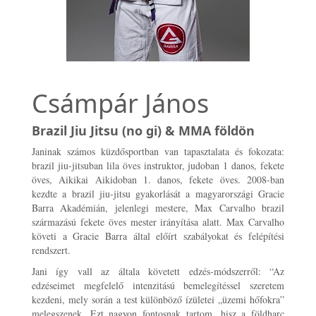
Csámpár János
Brazil Jiu Jitsu (no gi) & MMA földön
Janinak számos küzdősportban van tapasztalata és fokozata:
brazil jiu-jitsuban lila öves instruktor, judoban 1 danos, fekete
öves, Aikikai Aikidoban 1. danos, fekete öves. 2008-ban
kezdte a brazil jiu-jitsu gyakorlását a magyarországi Gracie
Barra Akadémián, jelenlegi mestere, Max Carvalho brazil
származású fekete öves mester irányítása alatt. Max Carvalho
követi a Gracie Barra által előírt szabályokat és felépítési
rendszert.
Jani így vall az általa követett edzés-módszerről: “Az
edzéseimet megfelelő intenzitású bemelegítéssel szeretem
kezdeni, mely során a test különböző ízületei „üzemi hőfokra”
melegszenek. Ezt nagyon fontosnak tartom, hisz a földharc