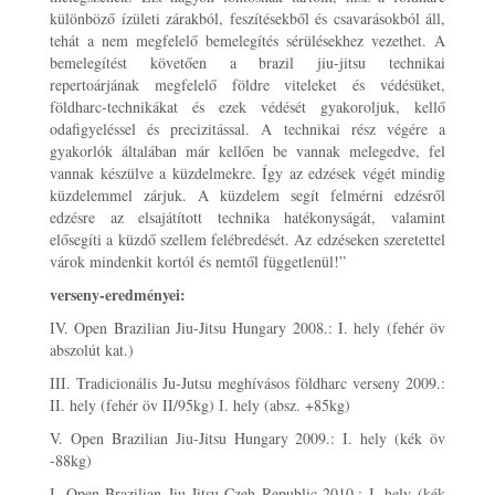
különböző ízületi zárakból, feszítésekből és csavarásokból áll,
tehát a nem megfelelő bemelegítés sérülésekhez vezethet. A
bemelegítést követően a brazil jiu-jitsu technikai
repertoárjának megfelelő földre viteleket és védésüket,
földharc-technikákat és ezek védését gyakoroljuk, kellő
odafigyeléssel és precizitással. A technikai rész végére a
gyakorlók általában már kellően be vannak melegedve, fel
vannak készülve a küzdelmekre. Így az edzések végét mindig
küzdelemmel zárjuk. A küzdelem segít felmérni edzésről
edzésre az elsajátított technika hatékonyságát, valamint
elősegíti a küzdő szellem felébredését. Az edzéseken szeretettel
várok mindenkit kortól és nemtől függetlenül!”
verseny-eredményei:
IV. Open Brazilian Jiu-Jitsu Hungary 2008.: I. hely (fehér öv
abszolút kat.)
III. Tradicionális Ju-Jutsu meghívásos földharc verseny 2009.:
II. hely (fehér öv II/95kg) I. hely (absz. +85kg)
V. Open Brazilian Jiu-Jitsu Hungary 2009.: I. hely (kék öv
-88kg)
I. Open Brazilian Jiu-Jitsu Czeh Republic 2010.: I. hely (kék