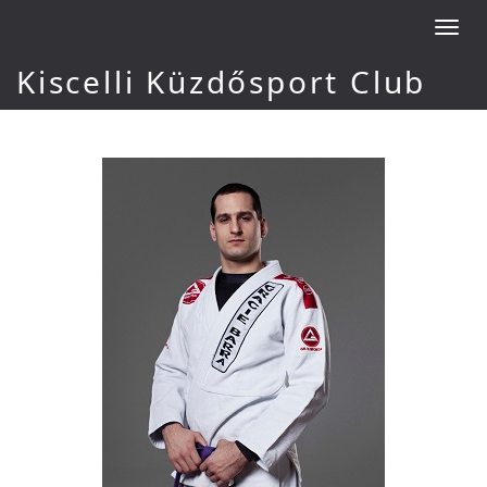
Toggl
navig
Kiscelli Küzdősport Club